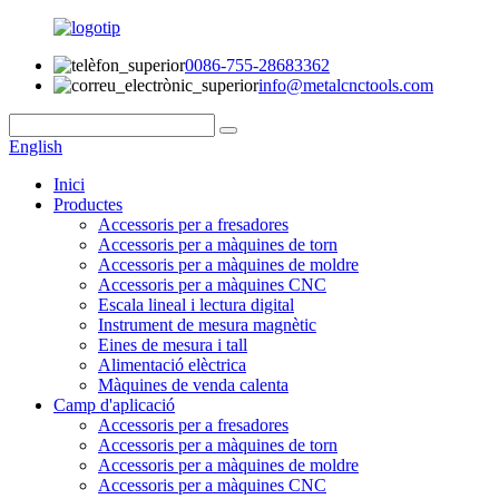
0086-755-28683362
info@metalcnctools.com
English
Inici
Productes
Accessoris per a fresadores
Accessoris per a màquines de torn
Accessoris per a màquines de moldre
Accessoris per a màquines CNC
Escala lineal i lectura digital
Instrument de mesura magnètic
Eines de mesura i tall
Alimentació elèctrica
Màquines de venda calenta
Camp d'aplicació
Accessoris per a fresadores
Accessoris per a màquines de torn
Accessoris per a màquines de moldre
Accessoris per a màquines CNC