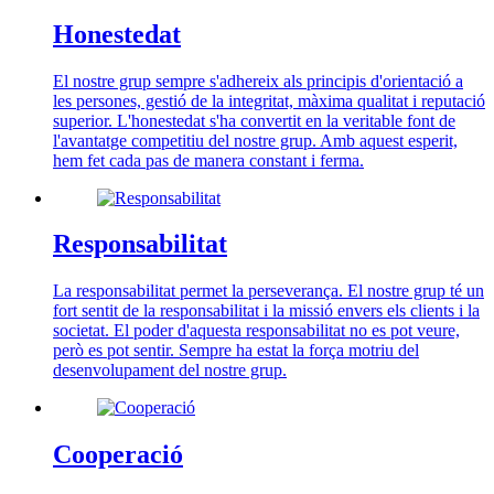
Honestedat
El nostre grup sempre s'adhereix als principis d'orientació a
les persones, gestió de la integritat, màxima qualitat i reputació
superior. L'honestedat s'ha convertit en la veritable font de
l'avantatge competitiu del nostre grup. Amb aquest esperit,
hem fet cada pas de manera constant i ferma.
Responsabilitat
La responsabilitat permet la perseverança. El nostre grup té un
fort sentit de la responsabilitat i la missió envers els clients i la
societat. El poder d'aquesta responsabilitat no es pot veure,
però es pot sentir. Sempre ha estat la força motriu del
desenvolupament del nostre grup.
Cooperació