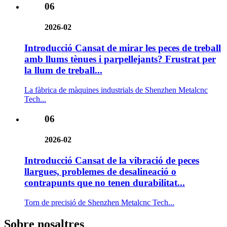
06
2026-02
Introducció Cansat de mirar les peces de treball
amb llums tènues i parpellejants? Frustrat per
la llum de treball...
La fàbrica de màquines industrials de Shenzhen Metalcnc
Tech...
06
2026-02
Introducció Cansat de la vibració de peces
llargues, problemes de desalineació o
contrapunts que no tenen durabilitat...
Torn de precisió de Shenzhen Metalcnc Tech...
Sobre nosaltres