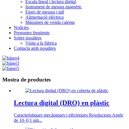
Escala lineal i lectura digital
Instrument de mesura magnètic
Eines de mesura i tall
Alimentació elèctrica
Màquines de venda calenta
Notícies
Preguntes freqüents
Sobre nosaltres
Visita a la fàbrica
Contacta amb nosaltres
Mostra de productes
Lectura digital (DRO) en plàstic
Característiques mecàniques i elèctriques Resolucions Angle
de 10–0,1 um...