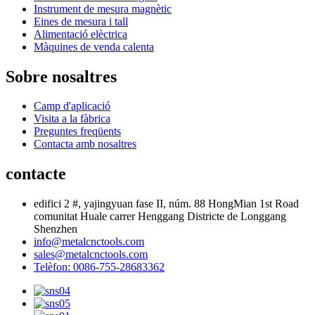
Instrument de mesura magnètic
Eines de mesura i tall
Alimentació elèctrica
Màquines de venda calenta
Sobre nosaltres
Camp d'aplicació
Visita a la fàbrica
Preguntes freqüents
Contacta amb nosaltres
contacte
edifici 2 #, yajingyuan fase II, núm. 88 HongMian 1st Road
comunitat Huale carrer Henggang Districte de Longgang
Shenzhen
info@metalcnctools.com
sales@metalcnctools.com
Telèfon: 0086-755-28683362