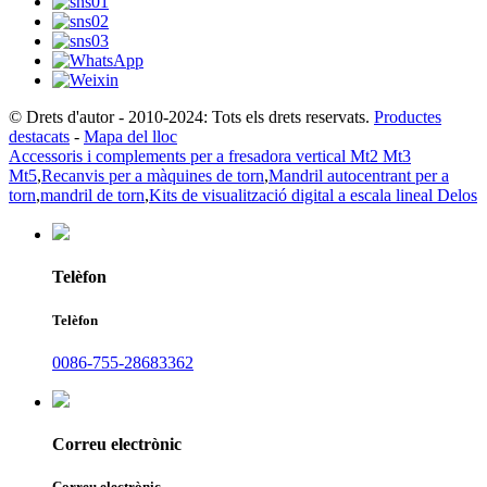
© Drets d'autor - 2010-2024: Tots els drets reservats.
Productes
destacats
-
Mapa del lloc
Accessoris i complements per a fresadora vertical Mt2 Mt3
Mt5
,
Recanvis per a màquines de torn
,
Mandril autocentrant per a
torn
,
mandril de torn
,
Kits de visualització digital a escala lineal Delos
Telèfon
Telèfon
0086-755-28683362
Correu electrònic
Correu electrònic