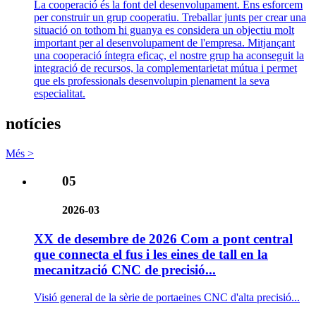
La cooperació és la font del desenvolupament. Ens esforcem
per construir un grup cooperatiu. Treballar junts per crear una
situació on tothom hi guanya es considera un objectiu molt
important per al desenvolupament de l'empresa. Mitjançant
una cooperació íntegra eficaç, el nostre grup ha aconseguit la
integració de recursos, la complementarietat mútua i permet
que els professionals desenvolupin plenament la seva
especialitat.
notícies
Més >
05
2026-03
XX de desembre de 2026 Com a pont central
que connecta el fus i les eines de tall en la
mecanització CNC de precisió...
Visió general de la sèrie de portaeines CNC d'alta precisió...